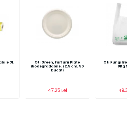
bile 3L
Oti Green, Farfurii Plate
Oti Pungi B
Biodegradabile, 22.5 cm, 50
8Kg 
bucati
Adauga in cos
Detalii
Adauga in co
47.25 Lei
49.3