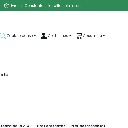
Livrari in Constanta si localitatile limitrofe:
Luni - Vineri: 13:30 - 21:30
Sambata, duminica si sarbatorile legale nu se lucreaza
Cauta produse
Contul meu
Cosul meu
diul.
teaza de la Z-A
Pret crescator
Pret descrescator