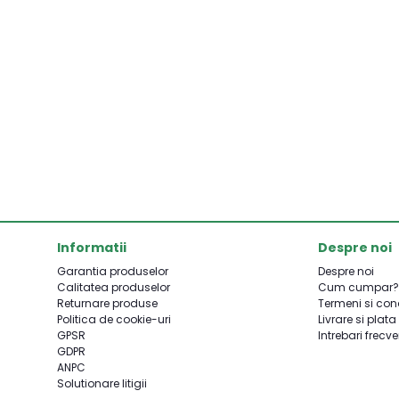
Informatii
Despre noi
Garantia produselor
Despre noi
Calitatea produselor
Cum cumpar?
Returnare produse
Termeni si cond
Politica de cookie-uri
Livrare si plata
GPSR
Intrebari frecv
GDPR
ANPC
Solutionare litigii