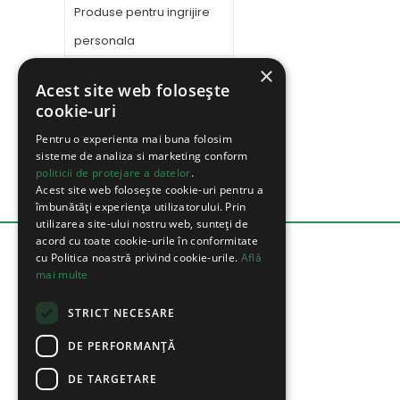
Produse pentru ingrijire
personala
Baque Cafe
×
Acest site web folosește
Apa Distilata
cookie-uri
Diverse
Pentru o experienta mai buna folosim
sisteme de analiza si marketing conform
Dozatoare de Apa
politicii de protejare a datelor
.
Aromaterapie
Acest site web folosește cookie-uri pentru a
îmbunătăți experiența utilizatorului. Prin
utilizarea site-ului nostru web, sunteți de
acord cu toate cookie-urile în conformitate
cu Politica noastră privind cookie-urile.
Află
mai multe
STRICT NECESARE
.
DE PERFORMANȚĂ
DE TARGETARE