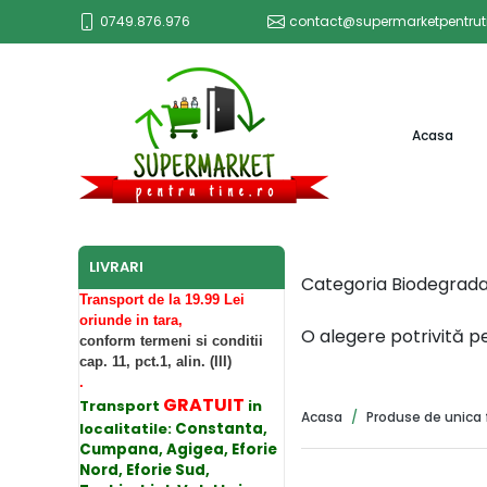
0749.876.976
contact@supermarketpentruti
(curr
Acasa
LIVRARI
Categoria Biodegradab
Transport de la 19.99 Lei
oriunde in tara,
O alegere potrivită p
conform termeni si conditii
cap. 11, pct.1, alin. (III)
.
GRATUIT
Transport
in
Acasa
Produse de unica 
localitatile:
Constanta,
Cumpana, Agigea, Eforie
Nord, Eforie Sud,