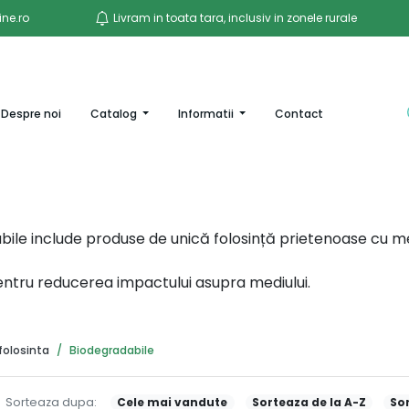
ne.ro
Livram in toata tara, inclusiv in zonele rurale
ent)
Despre noi
Catalog
Informatii
Contact
ile include produse de unică folosință prietenoase cu me
entru reducerea impactului asupra mediului.
folosinta
Biodegradabile
Sorteaza dupa:
Cele mai vandute
Sorteaza de la A-Z
Sor