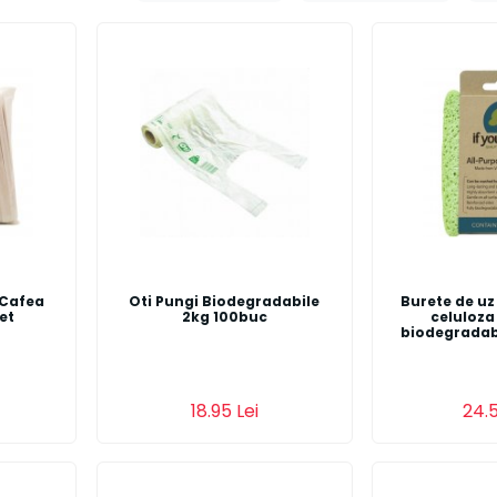
 Cafea
Oti Pungi Biodegradabile
Burete de uz 
et
2kg 100buc
celuloza
biodegradabi
Detalii
Adauga in co
18.95 Lei
24.5