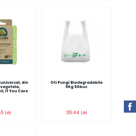
universal, din
Oti Pungi Biodegradabile
 vegetala,
5Kg 50buc
l, If You Care
s
Detalii
Adauga in cos
Detalii
5 Lei
26.44 Lei