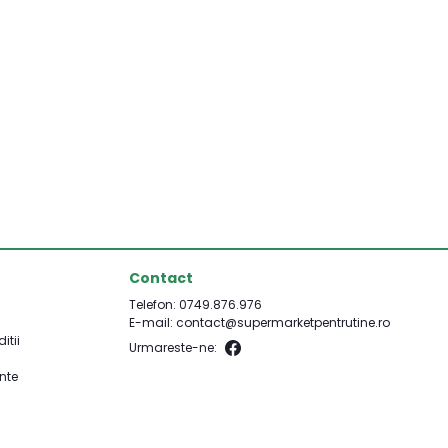
Contact
Telefon:
0749.876.976
E-mail: contact@supermarketpentrutine.ro
itii
Urmareste-ne:
ente