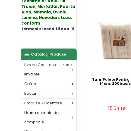
Techirghiol, Valul Lui
Traian, Murfatlar, Poarta
Alba, Mamaia, Ovidiu,
Lumina, Navodari, Lazu,
conform
termeni si conditii cap. 11
Catalog Produse
Livrare Constanta si zone
limitrofe
Safir Palete Pentru
Cafea
14cm, 200buc/s
Bauturi
Produse Alimentare
Adauga in cos
15.64 Lei
Hrana animale de
companie