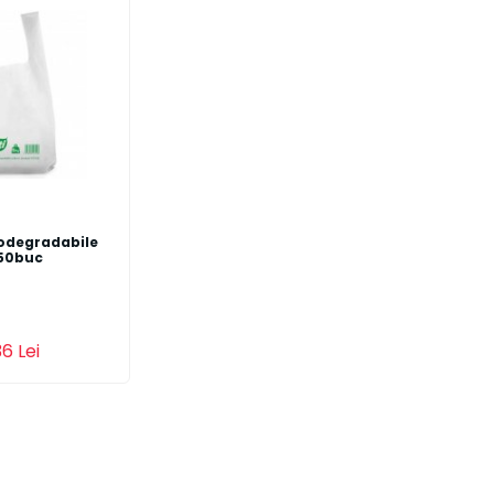
iodegradabile
50buc
s
Detalii
6 Lei