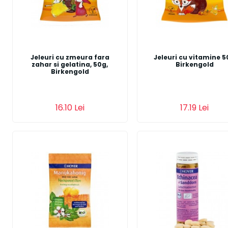
Jeleuri cu zmeura fara
Jeleuri cu vitamine 
zahar si gelatina, 50g,
Birkengold
Birkengold
Adauga in cos
Adauga in cos
16.10 Lei
17.19 Lei