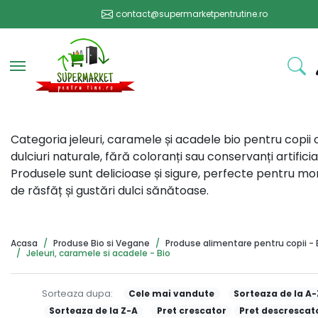
contact@supermarketpentrutine.ro
Toggle navigation
Categoria jeleuri, caramele și acadele bio pentru copii 
dulciuri naturale, fără coloranți sau conservanți artificial
Produsele sunt delicioase și sigure, perfecte pentru 
de răsfăț și gustări dulci sănătoase.
Acasa
Produse Bio si Vegane
Produse alimentare pentru copii - 
Jeleuri, caramele si acadele - Bio
Sorteaza dupa:
Cele mai vandute
Sorteaza de la A-
Sorteaza de la Z-A
Pret crescator
Pret descrescat