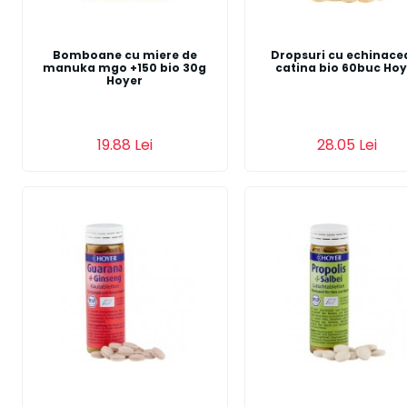
Bomboane cu miere de
Dropsuri cu echinacea
manuka mgo +150 bio 30g
catina bio 60buc Hoy
Hoyer
Adauga in cos
Adauga in cos
19.88 Lei
28.05 Lei