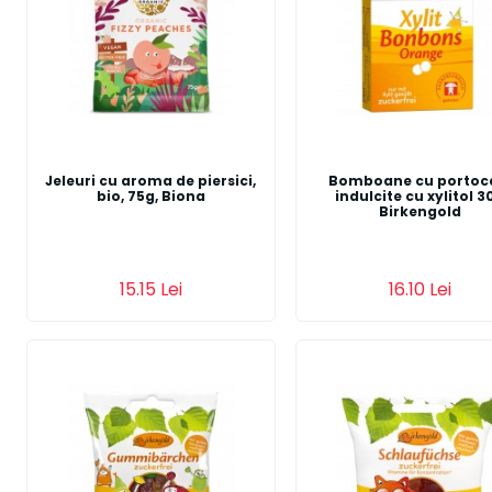
Jeleuri cu aroma de piersici,
Bomboane cu portoc
bio, 75g, Biona
indulcite cu xylitol 3
Birkengold
Adauga in cos
15.15 Lei
16.10 Lei