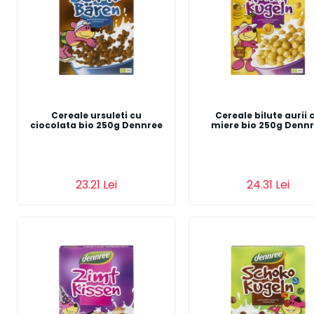
Cereale ursuleti cu
Cereale bilute aurii 
ciocolata bio 250g Dennree
miere bio 250g Denn
23.21 Lei
24.31 Lei