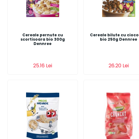
Cereale pernute cu
Cereale bilute cu cioco
scortisoara bio 300g
bio 250g Dennree
Dennree
Adauga in cos
Adauga in cos
25.16 Lei
26.20 Lei