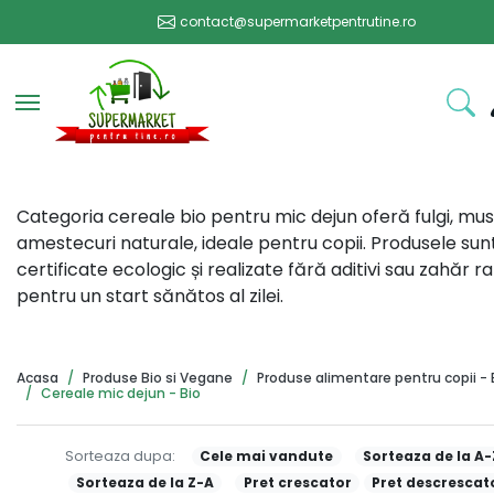
contact@supermarketpentrutine.ro
Toggle navigation
Categoria cereale bio pentru mic dejun oferă fulgi, musli
amestecuri naturale, ideale pentru copii. Produsele sun
certificate ecologic și realizate fără aditivi sau zahăr ra
pentru un start sănătos al zilei.
Acasa
Produse Bio si Vegane
Produse alimentare pentru copii - 
Cereale mic dejun - Bio
Sorteaza dupa:
Cele mai vandute
Sorteaza de la A-
Sorteaza de la Z-A
Pret crescator
Pret descrescat