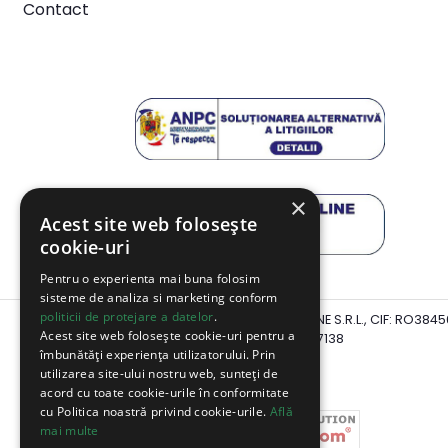
Contact
×
Acest site web folosește
cookie-uri
Pentru o experienta mai buna folosim
sisteme de analiza si marketing conform
politicii de protejare a datelor
.
Website detinut de SUPERMARKET PENTRU TINE S.R.L., CIF: RO3845
Acest site web folosește cookie-uri pentru a
Reg.Com: J2017003647138
îmbunătăți experiența utilizatorului. Prin
utilizarea site-ului nostru web, sunteți de
acord cu toate cookie-urile în conformitate
cu Politica noastră privind cookie-urile.
Află
mai multe