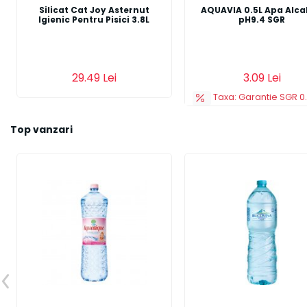
Silicat Cat Joy Asternut
AQUAVIA 0.5L Apa Alca
Igienic Pentru Pisici 3.8L
pH9.4 SGR
Adauga in cos
Adauga in cos
29.49 Lei
3.09 Lei
Taxa: Garantie SGR 0.
Top vanzari
Previous