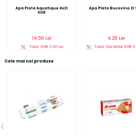
Apa Plata Aquatique 4x2l
Apa Plata Bucovina 2l
SGR
Adauga in cos
Adauga in cos
14.56 Lei
4.28 Lei
Taxa: SGR 2.00 Lei
Taxa: Garantie SGR 0.
Cele mai noi produse
Previous