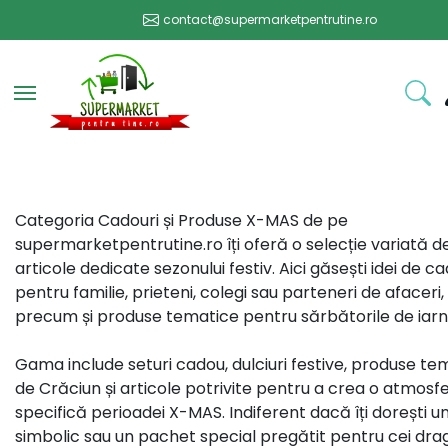
contact@supermarketpentrutine.ro
Toggle navigation
Categoria Cadouri și Produse X-MAS de pe
supermarketpentrutine.ro îți oferă o selecție variată d
articole dedicate sezonului festiv. Aici găsești idei de ca
pentru familie, prieteni, colegi sau parteneri de afaceri,
precum și produse tematice pentru sărbătorile de iarn
Gama include seturi cadou, dulciuri festive, produse te
de Crăciun și articole potrivite pentru a crea o atmosf
specifică perioadei X-MAS. Indiferent dacă îți dorești 
simbolic sau un pachet special pregătit pentru cei drag