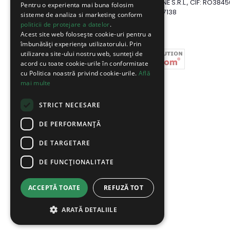
Website detinut de SUPERMARKET PENTRU TINE S.R.L., CIF: RO3845
Pentru o experienta mai buna folosim
Reg.Com: J2017003647138
sisteme de analiza si marketing conform
politicii de protejare a datelor
.
Acest site web folosește cookie-uri pentru a
îmbunătăți experiența utilizatorului. Prin
utilizarea site-ului nostru web, sunteți de
acord cu toate cookie-urile în conformitate
cu Politica noastră privind cookie-urile.
Află
mai multe
STRICT NECESARE
DE PERFORMANȚĂ
DE TARGETARE
DE FUNCŢIONALITATE
ACCEPTĂ TOATE
REFUZĂ TOT
ARATĂ DETALIILE