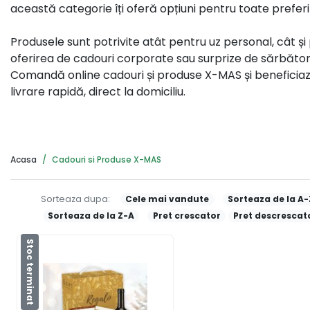
această categorie îți oferă opțiuni pentru toate preferi
Produsele sunt potrivite atât pentru uz personal, cât și
oferirea de cadouri corporate sau surprize de sărbători
Comandă online cadouri și produse X-MAS și beneficia
livrare rapidă, direct la domiciliu.
Acasa
Cadouri si Produse X-MAS
Sorteaza dupa:
Cele mai vandute
Sorteaza de la A-
Sorteaza de la Z-A
Pret crescator
Pret descrescat
Stoc terminat