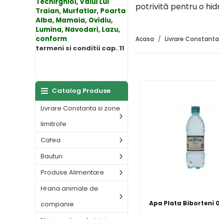
Techirghiol, Valul Lui
potrivită pentru o hi
Traian, Murfatlar, Poarta
Alba, Mamaia, Ovidiu,
Lumina, Navodari, Lazu,
conform
Acasa
Livrare Constanta 
termeni si conditii cap. 11
Catalog Produse
Livrare Constanta si zone
limitrofe
Cafea
Bauturi
Produse Alimentare
Hrana animale de
Apa Plata Biborteni 
companie