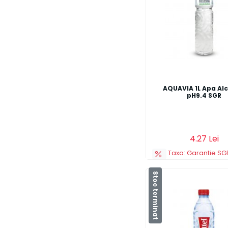
AQUAVIA 1L Apa Alc
pH9.4 SGR
Adauga in cos
4.27 Lei
Taxa: Garantie SGR
Stoc terminat