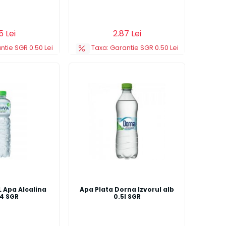
s
Detalii
Adauga in cos
Detalii
5 Lei
2.87 Lei
ntie SGR 0.50 Lei
Taxa: Garantie SGR 0.50 Lei
 Apa Alcalina
Apa Plata Dorna Izvorul alb
4 SGR
0.5l SGR