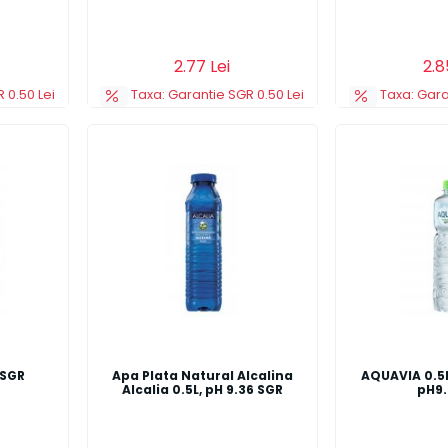
Detalii
Adauga in cos
Detalii
Adauga in co
2.77 Lei
2.8
 0.50 Lei
Taxa: Garantie SGR 0.50 Lei
Taxa: Gara
 SGR
Apa Plata Natural Alcalina
AQUAVIA 0.5L
Alcalia 0.5L, pH 9.36 SGR
pH9.