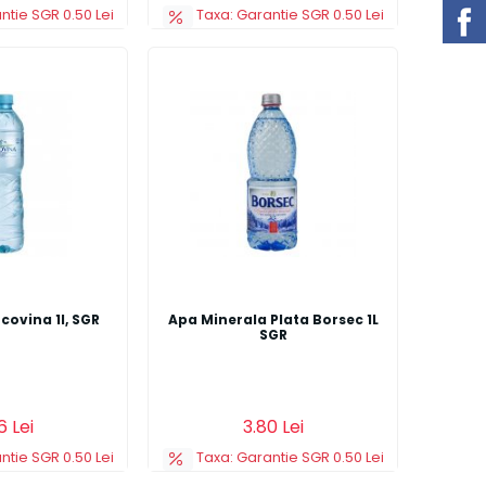
ntie SGR 0.50 Lei
Taxa: Garantie SGR 0.50 Lei
covina 1l, SGR
Apa Minerala Plata Borsec 1L
SGR
s
Detalii
Adauga in cos
Detalii
6 Lei
3.80 Lei
ntie SGR 0.50 Lei
Taxa: Garantie SGR 0.50 Lei