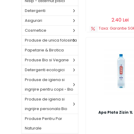
Nisip - asternut pisici
Detergenti
Adauga in cos
2.40 Lei
Asigurari
Taxa: Garantie SGR
Cosmetice
Produse de unica folosinta
Papetarie & Birotica
Produse Bio si Vegane
Detergenti ecologici
Produse de igiena si
ingrijire pentru copii - Bio
Produse de igiena si
ingrijire personala Bio
Apa Plata Zizin 1L
Produse Pentru Par
Naturale