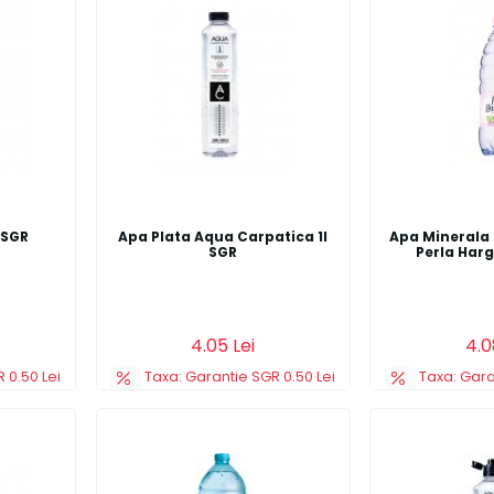
 SGR
Apa Plata Aqua Carpatica 1l
Apa Minerala 
SGR
Perla Harg
Detalii
Adauga in cos
Detalii
4.05 Lei
4.0
 0.50 Lei
Taxa: Garantie SGR 0.50 Lei
Taxa: Gara