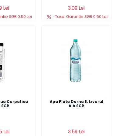
s
Detalii
Adauga in cos
Detalii
9 Lei
3.09 Lei
ntie SGR 0.50 Lei
Taxa: Garantie SGR 0.50 Lei
qua Carpatica
Apa Plata Dorna 1L Izvorul
l SGR
Alb SGR
s
Detalii
Adauga in cos
Detalii
5 Lei
3.59 Lei