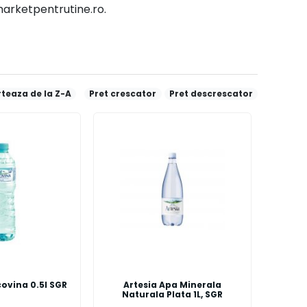
marketpentrutine.ro.
teaza de la Z-A
Pret crescator
Pret descrescator
ovina 0.5l SGR
Artesia Apa Minerala
Naturala Plata 1L, SGR