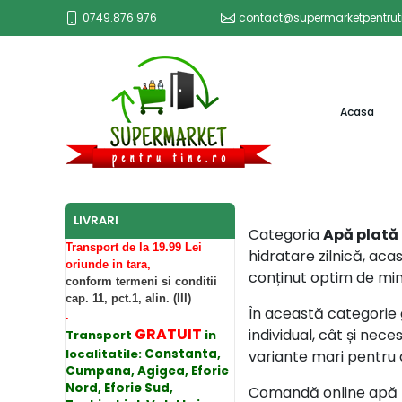
0749.876.976
contact@supermarketpentruti
(curr
Acasa
LIVRARI
Categoria
Apă plată
Transport de la 19.99 Lei
hidratare zilnică, aca
oriunde in tara,
conținut optim de mine
conform termeni si conditii
cap. 11, pct.1, alin. (III)
În această categorie 
.
GRATUIT
individual, cât și nec
Transport
in
localitatile:
Constanta,
variante mari pentru a
Cumpana, Agigea, Eforie
Nord, Eforie Sud,
Comandă online apă pla