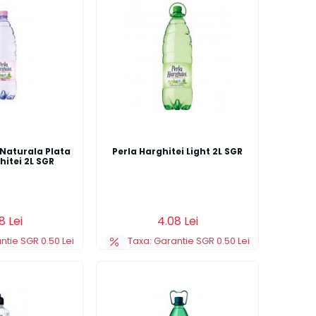
Naturala Plata
Perla Harghitei Light 2L SGR
hitei 2L SGR
Adauga in cos
Detalii
8 Lei
4.08 Lei
ntie SGR 0.50 Lei
Taxa: Garantie SGR 0.50 Lei