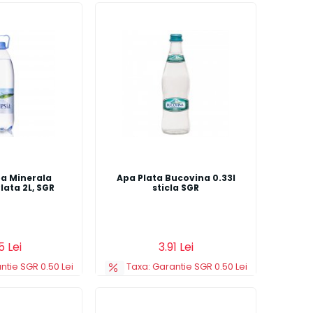
pa Minerala
Apa Plata Bucovina 0.33l
lata 2L, SGR
sticla SGR
s
Detalii
Adauga in cos
Detalii
5 Lei
3.91 Lei
ntie SGR 0.50 Lei
Taxa: Garantie SGR 0.50 Lei