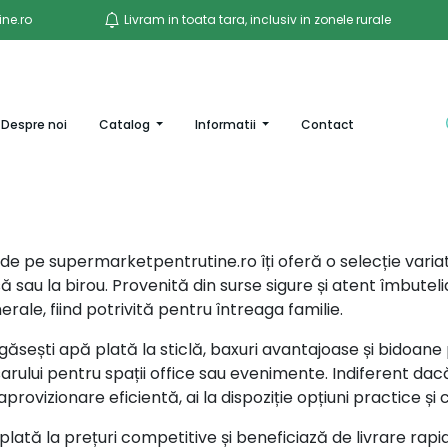
ne.ro
Livram in toata tara, inclusiv in zonele rurale
ent)
Despre noi
Catalog
Informatii
Contact
de pe supermarketpentrutine.ro îți oferă o selecție varia
să sau la birou. Provenită din surse sigure și atent îmbutel
rale, fiind potrivită pentru întreaga familie.
găsești apă plată la sticlă, baxuri avantajoase și bidoan
esarului pentru spații office sau evenimente. Indiferent d
provizionare eficientă, ai la dispoziție opțiuni practice și
tă la prețuri competitive și beneficiază de livrare rapidă 