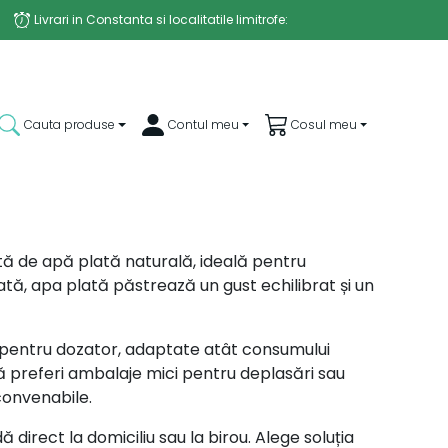
Livrari in Constanta si localitatile limitrofe:
Luni - Vineri: 13:30 - 21:30
Sambata, duminica si sarbatorile legale nu se lucreaza
Cauta produse
Contul meu
Cosul meu
tă de apă plată naturală, ideală pentru
iată, apa plată păstrează un gust echilibrat și un
e pentru dozator, adaptate atât consumului
acă preferi ambalaje mici pentru deplasări sau
 convenabile.
direct la domiciliu sau la birou. Alege soluția