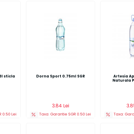
l sticla
Dorna Sport 0.75ml SGR
Artesia A
Naturala P
Detalii
Adauga in cos
Detalii
Adauga in co
3.84 Lei
3.8
 0.50 Lei
Taxa: Garantie SGR 0.50 Lei
Taxa: Gara