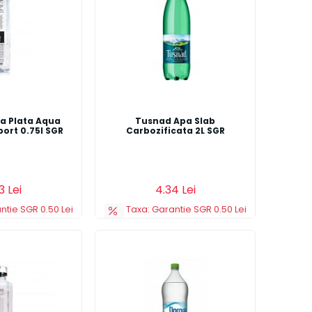
a Plata Aqua
Tusnad Apa Slab
ort 0.75l SGR
Carbozificata 2L SGR
s
Detalii
Adauga in cos
Detalii
3 Lei
4.34 Lei
ntie SGR 0.50 Lei
Taxa: Garantie SGR 0.50 Lei