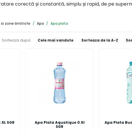
dratare corectă și constantă, simplu și rapid, de pe super
si zone limitrofe
Apa
Apa plata
Sorteaza dupa:
Cele mai vandute
Sorteaza de la A-Z
Sor
0.5L SGR
Apa Plata Aquatique 0.5l
Apa Plata Buc
SGR