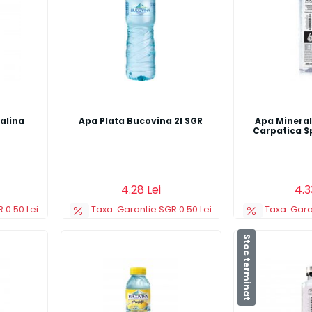
alina
Apa Plata Bucovina 2l SGR
Apa Mineral
Carpatica Sp
Detalii
Adauga in cos
Detalii
Adauga in co
4.28 Lei
4.3
 0.50 Lei
Taxa: Garantie SGR 0.50 Lei
Taxa: Gara
Stoc terminat